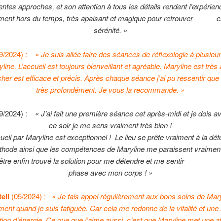
rentes approches, et son attention à tous les détails rendent l’expérien
ent hors du temps, très apaisant et magique pour retrouver c
sérénité. »
09/2024) :
« Je suis allée faire des séances de réflexologie à plusieu
ine. L’accueil est toujours bienveillant et agréable. Maryline est très 
her est efficace et précis. Après chaque séance j’ai pu ressentir que 
très profondément. Je vous la recommande. »
09/2024) :
« J’ai fait une première séance cet après-midi et je dois 
ce soir je me sens vraiment très bien !
cueil par Maryline est exceptionnel !
Le lieu se prête vraiment à la dét
thode ainsi que les compétences de Maryline me paraissent vraiment
ut-être enfin trouvé la solution pour me détendre et me s
phase avec mon corps ! »
tell
(05/2024) :
« Je fais appel régulièrement aux bons soins de Mary
ent quand je suis fatiguée. Car cela me redonne de la vitalité et une
ation d’énergie. Ce que que j’aime aussi, c’est que Maryline met une at