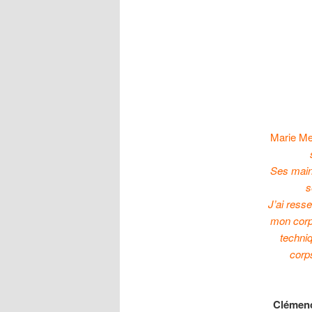
Marie Me
Ses main
s
J’ai ress
mon corps
techniq
corps
Clémen