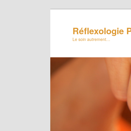
Réflexologie P
Le soin autrement…