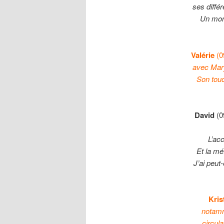
ses diffé
Un mom
Valérie
(
avec Maryl
Son touc
David
(
L’ac
Et la mé
J’ai pe
Kris
notamm
circul