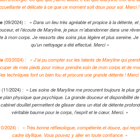
ccueillante et délicate à ce que ce moment soit doux pour soi. Merci !
ue
(09/2024) :
« Dans un lieu très agréable et propice à la détente, et
ouceur, et l’écoute de Maryline, je peux m’abandonner dans une rêver
e à mon corps. Je ressorts des soins plus légère et plus sereine. Je
qu’un nettoyage a été effectué. Merci »
ie
(03/2024) :
« J’ai pu compter sur les talents de Maryline qui pren
ccuper de mes pieds pour mieux prendre soin de mon corps et de mo
es techniques font un bien fou et procure une grande détente ! Merci
 (11/2024) :
« Les soins de Maryline me procurent toujours le plus g
 le plan physique que psychique. La grande douceur et disponibilité de
cabinet douillet permettent de glisser dans un état de détente profond
véritable baume pour le corps, l’esprit et le cœur. Merci. »
10/2024) :
» Très bonne réflexologue, compétente et douce, qui reçoi
cadre idyllique. Vous pouvez y aller en toute confiance. »