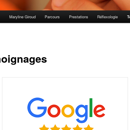
s
Maryline Giroud
Parcours
Prestations
Réflexologie
T
oignages