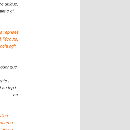
ce unique.
alme et
rs reprises
à l’écoute.
cela agit
avouer que
ente !
 au top !
entir en
line,
 sacrée
tention