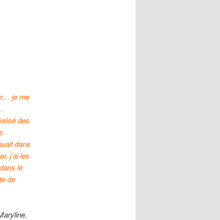
ue… je me
.
alisé des
e.
nuait dans
, j’ai les
 dans le
âte de
Maryline,