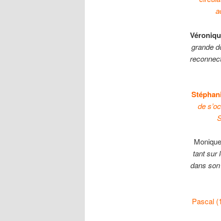
a
Véroniq
grande d
reconnect
Stéphan
de s’o
S
Monique
tant sur
dans son 
Pascal (