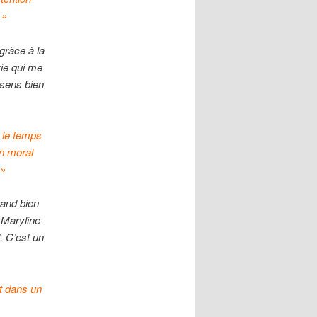
 »
 grâce à la
ie qui me
 sens bien
d le temps
n moral
 »
rand bien
 Maryline
. C’est un
t dans un