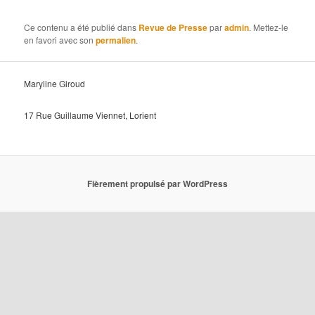
Dermatose, Purpura, Furoncles, Herpès Lorient
Ce contenu a été publié dans
Revue de Presse
par
admin
. Mettez-le
en favori avec son
permalien
.
Maryline Giroud
17 Rue Guillaume Viennet, Lorient
Fièrement propulsé par WordPress