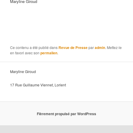
Maryline Giroud
Asthme, Bronchite, Sinusite, Laryngite, Rhume, Grippe,
Rhinite, Allergies (acariens, poussière, moisissures,
animaux, saisonnières, certaines allergies alimentaires …),
Démangeaison yeux-
nez-
gorge, Toux, Essoufflement,
Saignement de nez, Polypes, Emphysème
Ce contenu a été publié dans
Revue de Presse
par
admin
. Mettez-le
en favori avec son
permalien
.
Maryline Giroud
17 Rue Guillaume Viennet, Lorient
Fièrement propulsé par WordPress