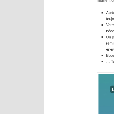
moment de 
Aprè
touj
Votre
néce
Un p
remi
éner
Boos
… To