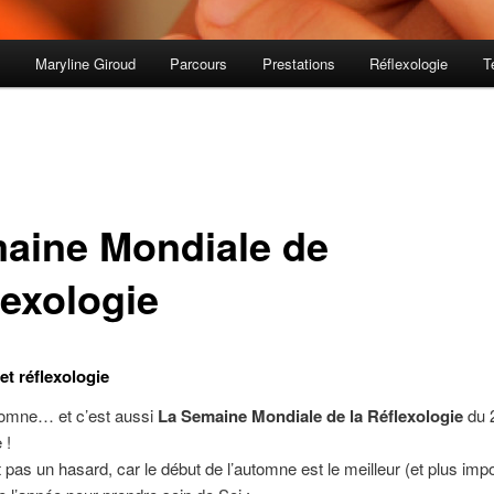
s
Maryline Giroud
Parcours
Prestations
Réflexologie
T
aine Mondiale de
lexologie
t réflexologie
tomne… et c’est aussi
La Semaine Mondiale de la Réflexologie
du 
 !
t pas un hasard, car le début de l’automne est le meilleur (et plus impo