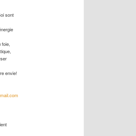
oi sont
’énergie
 foie,
tique,
rser
re envie!
tmail.com
ient