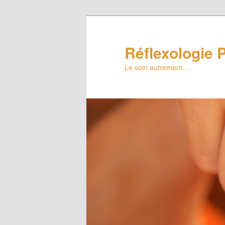
Réflexologie P
Le soin autrement…