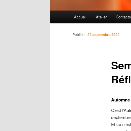
Menu principal
Accueil
Atelier
Contact
Aller au contenu principal
Aller au contenu secondaire
Publié le
24 septembre 2024
Sem
Réf
Automne e
C’est l’Au
septembre
Et ce n’es