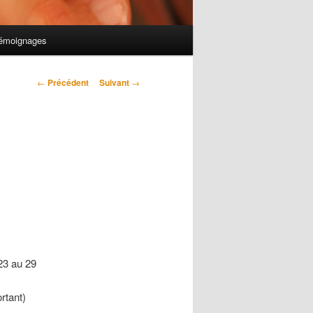
émoignages
Navigation des
←
Précédent
Suivant
→
articles
23 au 29
rtant)