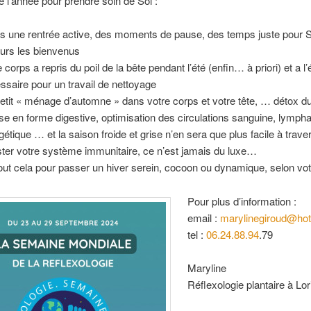
l’année pour prendre soin de Soi :
s une rentrée active, des moments de pause, des temps juste pour S
ours les bienvenus
 corps a repris du poil de la bête pendant l’été (enfin… à priori) et a l
ssaire pour un travail de nettoyage
etit « ménage d’automne » dans votre corps et votre tête, … détox du
se en forme digestive, optimisation des circulations sanguine, lympha
gétique … et la saison froide et grise n’en sera que plus facile à trave
ter votre système immunitaire, ce n’est jamais du luxe…
ut cela pour passer un hiver serein, cocoon ou dynamique, selon vot
Pour plus d’information :
email :
marylinegiroud@ho
tel :
06.24.88.94
.79
Maryline
Réflexologie plantaire à Lor