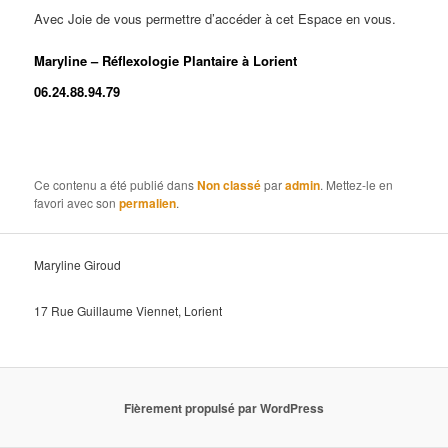
Avec Joie de vous permettre d’accéder à cet Espace en vous.
Maryline – Réflexologie Plantaire à Lorient
06.24.88.94.79
Réflexologie Ploemeur –
Réflexologie Lanester – Réflexologie Caudan –
Réflexologie Guidel – Réflexologie Hennebont –
Réflexologie Quéven
Ce contenu a été publié dans
Non classé
par
admin
. Mettez-le en
favori avec son
permalien
.
Maryline Giroud
17 Rue Guillaume Viennet, Lorient
Fièrement propulsé par WordPress