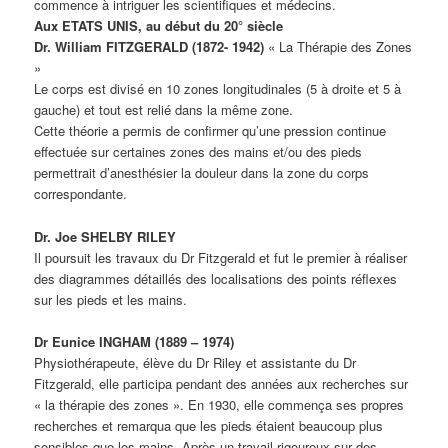
commence à intriguer les scientifiques et médecins.
Aux ETATS UNIS, au début du 20° siècle
Dr. William FITZGERALD (1872- 1942)
« La Thérapie des Zones
»
Le corps est divisé en 10 zones longitudinales (5 à droite et 5 à
gauche) et tout est relié dans la même zone.
Cette théorie a permis de confirmer qu’une pression continue
effectuée sur certaines zones des mains et/ou des pieds
permettrait d’anesthésier la douleur dans la zone du corps
correspondante.
Dr. Joe SHELBY RILEY
Il poursuit les travaux du Dr Fitzgerald et fut le premier à réaliser
des diagrammes détaillés des localisations des points réflexes
sur les pieds et les mains.
Dr Eunice INGHAM (1889 – 1974)
Physiothérapeute, élève du Dr Riley et assistante du Dr
Fitzgerald, elle participa pendant des années aux recherches sur
« la thérapie des zones ». En 1930, elle commença ses propres
recherches et remarqua que les pieds étaient beaucoup plus
sensibles que les mains. Après un travail rigoureux sur des