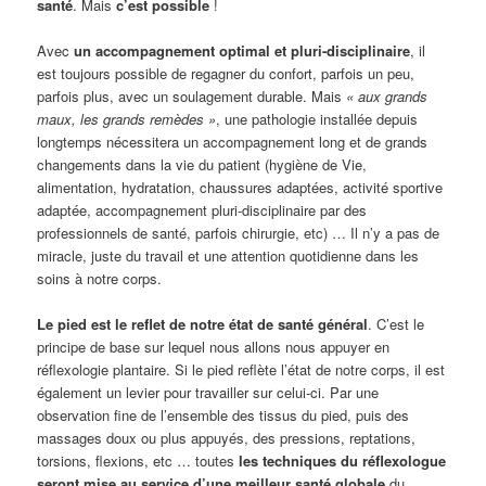
santé
. Mais
c’est possible
!
Avec
un accompagnement optimal et pluri-disciplinaire
, il
est toujours possible de regagner du confort, parfois un peu,
parfois plus, avec un soulagement durable. Mais
« aux grands
maux, les grands remèdes »
, une pathologie installée depuis
longtemps nécessitera un accompagnement long et de grands
changements dans la vie du patient (hygiène de Vie,
alimentation, hydratation, chaussures adaptées, activité sportive
adaptée, accompagnement pluri-disciplinaire par des
professionnels de santé, parfois chirurgie, etc) … Il n’y a pas de
miracle, juste du travail et une attention quotidienne dans les
soins à notre corps.
Le pied est le reflet de notre état de santé général
. C’est le
principe de base sur lequel nous allons nous appuyer en
réflexologie plantaire. Si le pied reflète l’état de notre corps, il est
également un levier pour travailler sur celui-ci. Par une
observation fine de l’ensemble des tissus du pied, puis des
massages doux ou plus appuyés, des pressions, reptations,
torsions, flexions, etc … toutes
les techniques du réflexologue
seront mise au service d’une meilleur santé globale
du