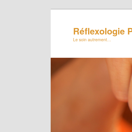
Réflexologie P
Le soin autrement…