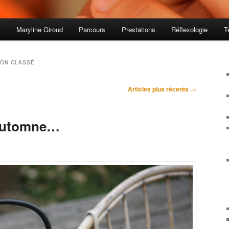
s
Maryline Giroud
Parcours
Prestations
Réflexologie
T
ON CLASSÉ
Articles plus récents
→
’Automne…