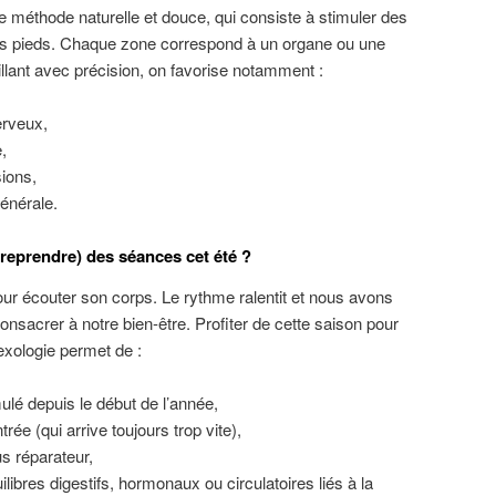
ne méthode naturelle et douce, qui consiste à stimuler des
es pieds. Chaque zone correspond à un organe ou une
illant avec précision, on favorise notamment :
erveux,
,
ions,
générale.
eprendre) des séances cet été ?
ur écouter son corps. Le rythme ralentit et nous avons
nsacrer à notre bien-être. Profiter de cette saison pour
exologie permet de :
lé depuis le début de l’année,
trée (qui arrive toujours trop vite),
s réparateur,
libres digestifs, hormonaux ou circulatoires liés à la