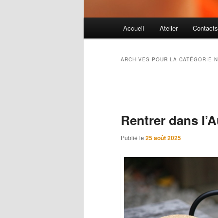
Menu principal
Accueil
Atelier
Contact
Aller au contenu principal
Aller au contenu secondaire
ARCHIVES POUR LA CATÉGORIE
N
Navigation des articles
Rentrer dans l
Publié le
25 août 2025