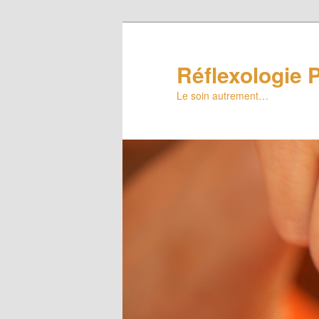
Réflexologie P
Le soin autrement…