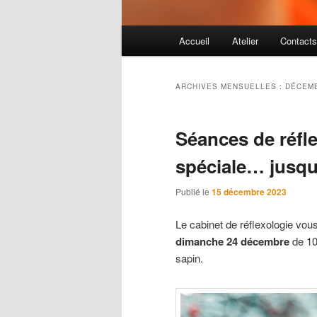
Menu principal
Accueil
Atelier
Contact
Aller au contenu principal
Aller au contenu secondaire
ARCHIVES MENSUELLES :
DÉCEMB
Séances de réfle
spéciale… jusqu
Publié le
15 décembre 2023
Le cabinet de réflexologie vous
dimanche 24 décembre
de 10
sapin.