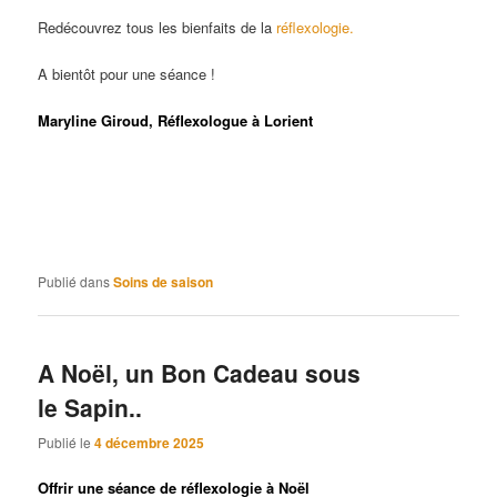
Redécouvrez tous les bienfaits de la
réflexologie.
A bientôt pour une séance !
Maryline Giroud, Réflexologue à Lorient
Rhumatisme, Arthrite, Bursite, Lumbago, Tendinite,
Névralgie, Goutte, Douleurs cervicales, Torticolis, Troubles
du genou, Sciatique ,Maux de dos, Épine de Lenoir,
Douleurs musculaires, Entorse, Traumatismes sportifs,
Syndrome du tunnel carpien
Publié dans
Soins de saison
A Noël, un Bon Cadeau sous
le Sapin..
Publié le
4 décembre 2025
Offrir une séance de réflexologie à Noël