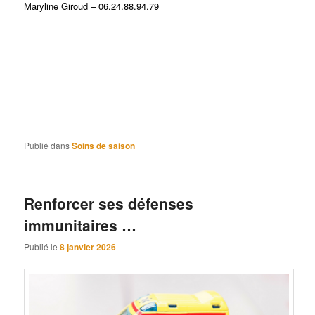
Maryline Giroud – 06.24.88.94.79
Mictions fréquentes, Problèmes urinaires, Cystite à
répétition, Incontinence, Brûlures, Pertes vaginales,
Troubles de la libido, Syndrome prémenstruel, Seins
douloureux, Troubles des menstruations, Vaginite,
Prostatite, Certaines impuissances, Certaines stérilités,
Troubles de la prostate, Éjaculation précoce, Problèmes de
lactation, Kystes, Endométriose, Fibrome
Publié dans
Soins de saison
Renforcer ses défenses
immunitaires …
Publié le
8 janvier 2026