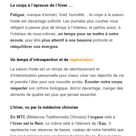
Le corps à l’épreuve de l’hiver …
Fatigue
, manque d’entrain, froid, humidité… le corps à la saison
froide est davantage sollicité. Les journées plus courtes nous
obligent à passer plus de temps à l’intérieur, et parfois aussi, à
l’intérieur de nous-mêmes,
un temps pour se mettre à notre
écoute
, pour être
plus attentif à nos besoins
profonds et
rééquilibrer nos énergies
.
Un temps d’introspection et de
régénération
La saison froide est un temps de ralentissement et
d’intériorisation personnelle pour mieux viser nos objectifs de vie
et prendre l’élan pour une nouvelle année
. Écouter notre corps
,
respecter
son rythme biologique, dormir davantage, manger des
aliments de qualité est plus que jamais essentiel.
L’hiver, vu par la médecine chinoise
En MTC
(Médecine Traditionnelle Chinoise)
l’organe
relié à
l’hiver est le Rein
, lui même relié à l’élément de l’
Eau
. Il
représente nos réserves de bases, cadeau de notre hérédité que
l’on peut préserver par une bonne hygiène de vie. En suivant le