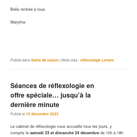
Belle rentrée à tous.
Maryline
Insomnie, Fatigue, Stress, Anxiété, Angoisse, Faiblesse,
Dépression, Nervosité, Effets du décalage horaire, Migraines,
Burn-out, Tics nerveux, pertes de mémoire Lorient
Publié dans
Soins de saison
|
Mots-clés :
réflexologie Lorient
Séances de réflexologie en
offre spéciale… jusqu’à la
dernière minute
Publié le
15 décembre 2023
Le cabinet de réflexologie vous accueille tous les jours, y
compris le
samedi 23 et dimanche 24 décembre
de 10h à 18h