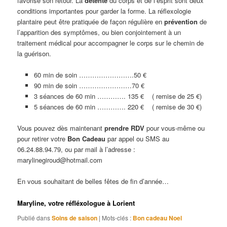
favorise son retour. La
détente
du corps et de l’esprit sont deux
conditions importantes pour garder la forme. La réflexologie
plantaire peut être pratiquée de façon régulière en
prévention
de
l’apparition des symptômes, ou bien conjointement à un
traitement médical pour accompagner le corps sur le chemin de
la guérison.
60 min de soin …………………….50 €
90 min de soin ……………………70 €
3 séances de 60 min …………. 135 € ( remise de 25 €)
5 séances de 60 min …………. 220 € ( remise de 30 €)
Vous pouvez dès maintenant
prendre RDV
pour vous-même ou
pour retirer votre
Bon Cadeau
par appel ou SMS au
06.24.88.94.79, ou par mail à l’adresse :
marylinegiroud@hotmail.com
En vous souhaitant de belles fêtes de fin d’année…
Maryline, votre réfléxologue à Lorient
Publié dans
Soins de saison
|
Mots-clés :
Bon cadeau Noel