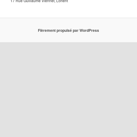
17 Rue Guillaume Viennet, Lorient
Fièrement propulsé par WordPress