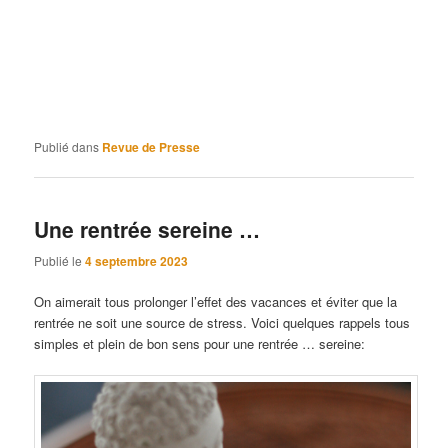
Asthme, Bronchite, Sinusite, Laryngite, Rhume, Grippe,
Rhinite, Allergies (acariens, poussière, moisissures,
animaux, saisonnières, certaines allergies alimentaires …),
Démangeaison yeux-
nez-
gorge, Toux, Essoufflement,
Saignement de nez, Polypes, Emphysème
Publié dans
Revue de Presse
Une rentrée sereine …
Publié le
4 septembre 2023
On aimerait tous prolonger l’effet des vacances et éviter que la
rentrée ne soit une source de stress. Voici quelques rappels tous
simples et plein de bon sens pour une rentrée … sereine: