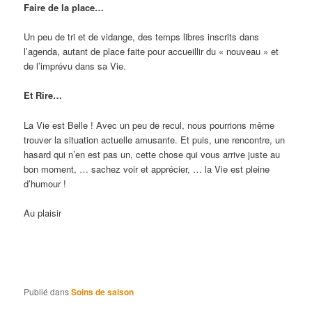
Faire de la place…
Un peu de tri et de vidange, des temps libres inscrits dans
l’agenda, autant de place faite pour accueillir du « nouveau » et
de l’imprévu dans sa Vie.
Et Rire…
La Vie est Belle ! Avec un peu de recul, nous pourrions même
trouver la situation actuelle amusante. Et puis, une rencontre, un
hasard qui n’en est pas un, cette chose qui vous arrive juste au
bon moment, … sachez voir et apprécier, … la Vie est pleine
d’humour !
Au plaisir
Insomnie, Fatigue, Stress, Anxiété, Angoisse, Faiblesse,
Dépression, Nervosité, Effets du décalage horaire, Migraines,
Burn-
out, Tics nerveux, pertes de mémoire Lorient
Publié dans
Soins de saison