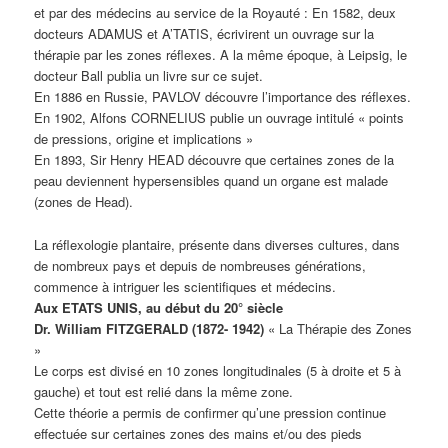
et par des médecins au service de la Royauté : En 1582, deux
docteurs ADAMUS et A’TATIS, écrivirent un ouvrage sur la
thérapie par les zones réflexes. A la même époque, à Leipsig, le
docteur Ball publia un livre sur ce sujet.
En 1886 en Russie, PAVLOV découvre l’importance des réflexes.
En 1902, Alfons CORNELIUS publie un ouvrage intitulé « points
de pressions, origine et implications »
En 1893, Sir Henry HEAD découvre que certaines zones de la
peau deviennent hypersensibles quand un organe est malade
(zones de Head).
La réflexologie plantaire, présente dans diverses cultures, dans
de nombreux pays et depuis de nombreuses générations,
commence à intriguer les scientifiques et médecins.
Aux ETATS UNIS, au début du 20° siècle
Dr. William FITZGERALD (1872- 1942)
« La Thérapie des Zones
»
Le corps est divisé en 10 zones longitudinales (5 à droite et 5 à
gauche) et tout est relié dans la même zone.
Cette théorie a permis de confirmer qu’une pression continue
effectuée sur certaines zones des mains et/ou des pieds