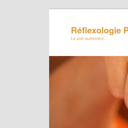
Réflexologie P
Le soin autrement…