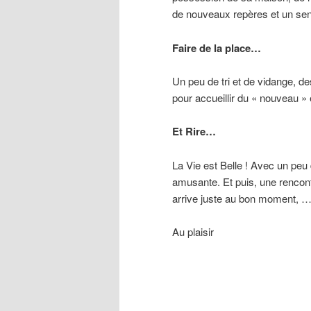
de nouveaux repères et un sen
Faire de la place…
Un peu de tri et de vidange, de
pour accueillir du « nouveau » 
Et Rire…
La Vie est Belle ! Avec un peu 
amusante. Et puis, une rencont
arrive juste au bon moment, … 
Au plaisir
Insomnie, Fatigue, Stress, A
Effets du décalage horaire, 
Lorient