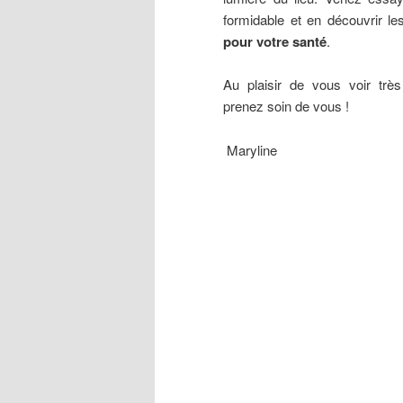
formidable et en découvrir l
pour votre santé
.
Au plaisir de vous voir très 
prenez soin de vous !
Maryline
Nausées et vomissements, D
la mère et de l’enfant, Maux 
Mauvais positionnement de l’
Suite de chimiothérapie, Inf
Adhérences, Infections de l’
Troubles de l’équilibre, Bais
cérumen, Syndrome de Méniè