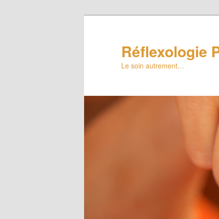
Réflexologie P
Le soin autrement…