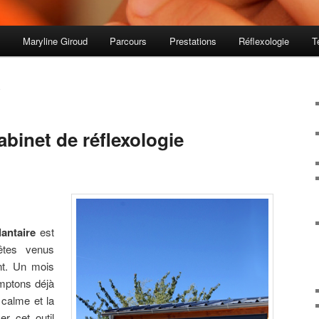
s
Maryline Giroud
Parcours
Prestations
Réflexologie
T
E
binet de réflexologie
lantaire
est
 êtes venus
nt. Un mois
mptons déjà
 calme et la
r cet outil