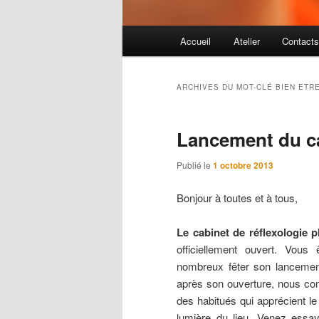
Menu principal
Accueil
Atelier
Contact
Aller au contenu principal
Aller au contenu secondaire
ARCHIVES DU MOT-CLÉ
BIEN ETR
Lancement du ca
Publié le
1 octobre 2013
Bonjour à toutes et à tous,
Le cabinet de réflexologie p
officiellement ouvert. Vous
nombreux fêter son lanceme
après son ouverture, nous co
des habitués qui apprécient le
lumière du lieu. Venez essaye