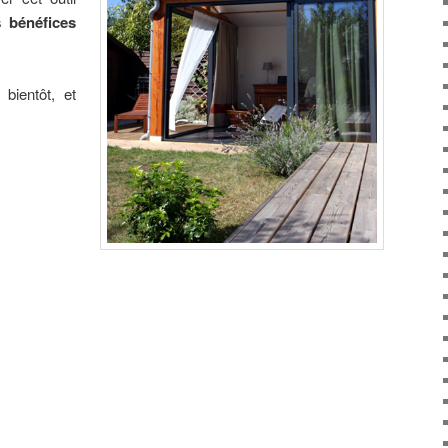
es
bénéfices
bientôt, et
épression post-
partum, Augmentation de l’énergie de
de dos, Problèmes de lactation, Descente de la vessie,
enfant, Suite d’anesthésie, Pertes de concentration,
lammations, Cicatrisation lente, Pertes de mémoire,
oreille, Vertiges et étourdissements, Bourdonnements,
se de l’audition, Otites à répétition, Surproduction de
re, Douleurs, Certaines surdités