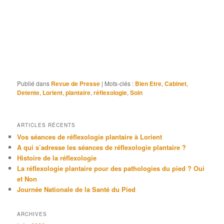
positionnement de l’enfant, Suite d’anesthésie, Pertes de
concentration, Suite de chimiothérapie, Inflammations,
Cicatrisation lente, Pertes de mémoire, Adhérences,
Infections de l’oreille, Vertiges et étourdissements,
Bourdonnements, Troubles de l’équilibre, Baisse de
l’audition, Otites à répétition, Surproduction de cérumen,
Syndrome de Ménière, Douleurs, Certaines surdités
Publié dans
Revue de Presse
|
Mots-clés :
Bien Etre
,
Cabinet
,
Detente
,
Lorient
,
plantaire
,
réflexologie
,
Soin
ARTICLES RÉCENTS
Vos séances de réflexologie plantaire à Lorient
A qui s’adresse les séances de réflexologie plantaire ?
Histoire de la réflexologie
La réflexologie plantaire pour des pathologies du pied ? Oui
et Non
Journée Nationale de la Santé du Pied
ARCHIVES