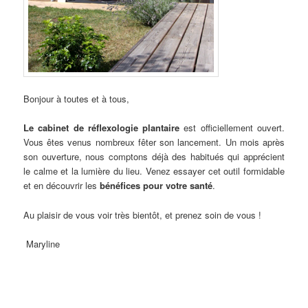
Bonjour à toutes et à tous,
Le cabinet de réflexologie plantaire
est officiellement ouvert.
Vous êtes venus nombreux fêter son lancement. Un mois après
son ouverture, nous comptons déjà des habitués qui apprécient
le calme et la lumière du lieu. Venez essayer cet outil formidable
et en découvrir les
bénéfices pour votre santé
.
Au plaisir de vous voir très bientôt, et prenez soin de vous !
Maryline
Nausées et vomissements, Dépression post-
partum,
Augmentation de l’énergie de la mère et de l’enfant, Maux de
dos, Problèmes de lactation, Descente de la vessie, Mauvais